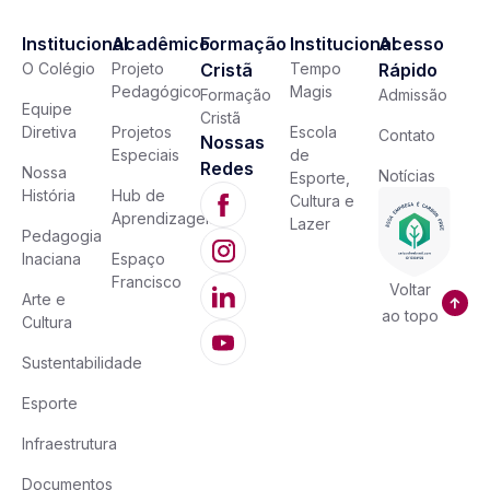
Institucional
Acadêmico
Formação
Institucional
Acesso
O Colégio
Projeto
Cristã
Tempo
Rápido
Pedagógico
Magis
Formação
Admissão
Equipe
Cristã
Diretiva
Projetos
Escola
Contato
Nossas
Especiais
de
Redes
Nossa
Notícias
Esporte,
História
Hub de
Cultura e
Aprendizagem
Lazer
Pedagogia
Inaciana
Espaço
Francisco
Voltar
Arte e
ao topo
Cultura
Sustentabilidade
Esporte
Infraestrutura
Documentos