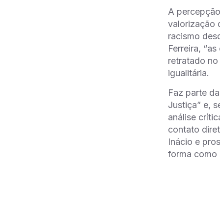
A percepção 
valorização
racismo desd
Ferreira, “a
retratado no
igualitária.
Faz parte d
Justiça” e, 
análise crít
contato dire
Inácio e pro
forma como 