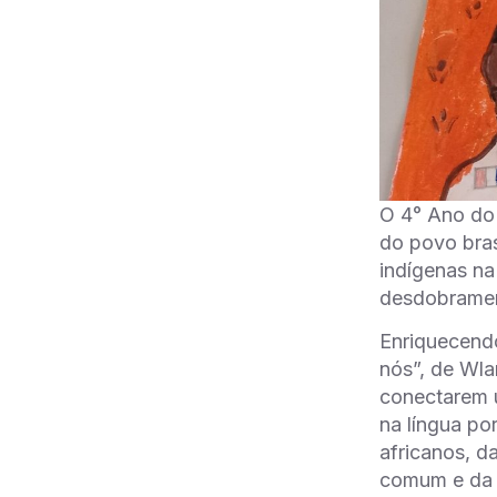
O 4° Ano do 
do povo bras
indígenas na
desdobrament
Enriquecendo
nós”, de Wla
conectarem u
na língua po
africanos, d
comum e da n