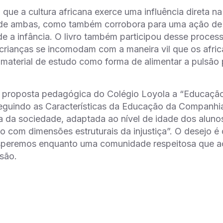
que a cultura africana exerce uma influência direta na
 de ambas, como também corrobora para uma ação de 
e a infância. O livro também participou desse proce
s crianças se incomodam com a maneira vil que os afri
 material de estudo como forma de alimentar a pulsã
a proposta pedagógica do Colégio Loyola a “Educação
seguindo as Características da Educação da Companhia 
ica da sociedade, adaptada ao nível de idade dos alu
to com dimensões estruturais da injustiça”. O desejo 
speremos enquanto uma comunidade respeitosa que ac
são.