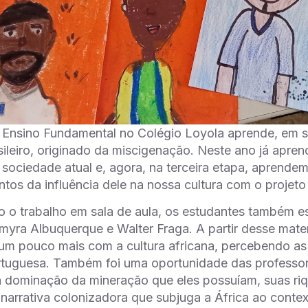
Ensino Fundamental no Colégio Loyola aprende, em se
ileiro, originado da miscigenação. Neste ano já aprend
 sociedade atual e, agora, na terceira etapa, aprende
os da influência dele na nossa cultura com o projeto
 o trabalho em sala de aula, os estudantes também es
myra Albuquerque e Walter Fraga. A partir desse mater
m pouco mais com a cultura africana, percebendo as in
rtuguesa. Também foi uma oportunidade das professora
a dominação da mineração que eles possuíam, suas riq
arrativa colonizadora que subjuga a África ao conte