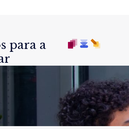
s para a
ar