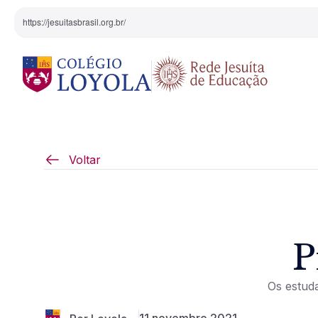
https://jesuitasbrasil.org.br/
O Colégio
Projeto Pedagógi
Voltar
Equipe Diretiva
Projetos Especiai
Nossa História
P
Pedagogia Inaciana
Os estuda
Arte e Cultura