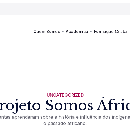
Quem Somos
Acadêmico
Formação Cristã
Última
Te
co
Sustentabilidade
Hub de Aprendizagem
Fique por
acontecim
eventos d
s
Esportes
Espaço Francisco
Es
La
Infraestrutura
UNCATEGORIZED
rojeto Somos Áfri
Documentos Institucionais
ntes aprenderam sobre a história e influência dos indígen
o passado africano.
Ver novi