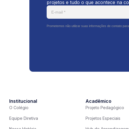
projetos e tudo o que acontece na c
Prometemos não utilizar suas informações de contato para
Institucional
Acadêmico
O Colégio
Projeto Pedagógico
Equipe Diretiva
Projetos Especiais
Nossa História
Hub de Aprendizagem