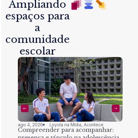
Ampliando
espaços para
a
comunidade
escolar
ago 4, 2026
Loyola na Mídia
,
Acontece
jul 28,
Compreender para acompanhar:
Nem 
presença e vínculo na adolescência
tran