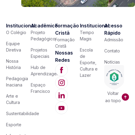
Institucional
Acadêmico
Formação
Institucional
Acesso
O Colégio
Projeto
Cristã
Tempo
Rápido
Pedagógico
Magis
Formação
Admissão
Equipe
Cristã
Diretiva
Projetos
Escola
Contato
Nossas
Especiais
de
Redes
Nossa
Notícias
Esporte,
História
Hub de
Cultura e
Aprendizagem
Lazer
Pedagogia
Inaciana
Espaço
Francisco
Voltar
Arte e
ao topo
Cultura
Sustentabilidade
Esporte