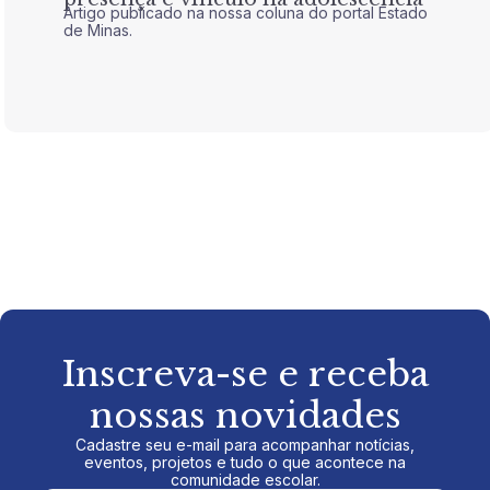
Artigo publicado na nossa coluna do portal Estado
Artigo 
de Minas.
de Mina
Inscreva-se e receba
nossas novidades
Cadastre seu e-mail para acompanhar notícias,
eventos, projetos e tudo o que acontece na
comunidade escolar.