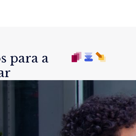
s para a
ar