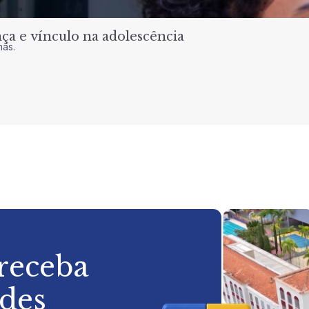
a e vínculo na adolescência
nas.
 receba
ades