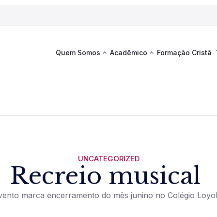
Quem Somos
Acadêmico
Formação Cristã
Última
Te
co
Sustentabilidade
Hub de Aprendizagem
Fique por
acontecim
eventos d
s
Esportes
Espaço Francisco
Es
La
Infraestrutura
UNCATEGORIZED
Recreio musical
Documentos Institucionais
vento marca encerramento do mês junino no Colégio Loyo
Ver novi