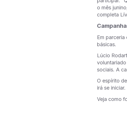
participar. 
o mês junino
completa Lív
Campanha:
Em parceria
básicas.
Lúcio Rodart
voluntariado
sociais. A c
O espírito d
irá se iniciar.
Veja como fo