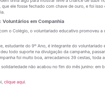
“Quem tinha algo para mostrar teve a chance de subir n
, que ele fosse fechado com chave de ouro, e foi isso
ia.
 Voluntários em Companhia
 com o Colégio, o voluntariado educativo promoveu a
e, estudante do 9º Ano, é integrante do voluntariado
 deu todo suporte na divulgação da campanha, passan
ampanha foi muito boa, arrecadamos 39 cestas, toda 
e solidariedade não acabou no fim do mês junino: em b
i,
clique aqui
.