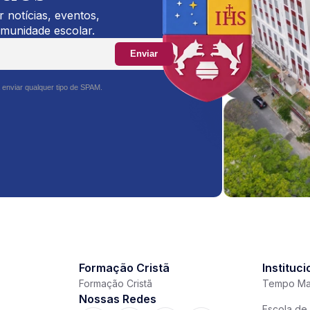
 notícias, eventos,
omunidade escolar.
Enviar
 enviar qualquer tipo de SPAM.
Formação Cristã
Instituci
Formação Cristã
Tempo Ma
Nossas Redes
Escola de 