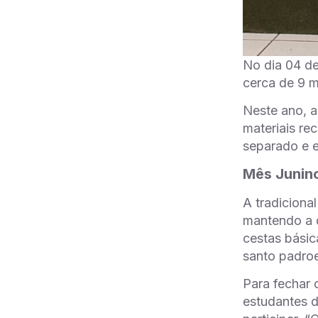
No dia 04 de
cerca de 9 m
Neste ano, a
materiais rec
separado e 
Mês Junin
A tradiciona
mantendo a 
cestas básic
santo padroe
Para fechar 
estudantes d