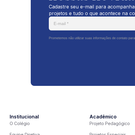
Cadastre seu e-mail para acompanhar
projetos e tudo o que acontece na c
Prometemos não utilizar suas informações de contato para
Institucional
Acadêmico
O Colégio
Projeto Pedagógico
Equipe Diretiva
Projetos Especiais