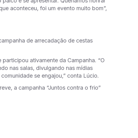
o palco e se apresentar. Queríamos honrar
 que aconteceu, foi um evento muito bom”,
 campanha de arrecadação de cestas
 e participou ativamente da Campanha. “O
do nas salas, divulgando nas mídias
a comunidade se engajou,” conta Lúcio.
reve, a campanha “Juntos contra o frio”