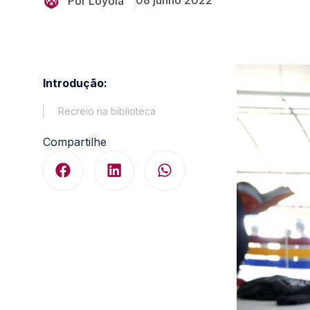
08 junho 2022
Por Loyola
Introdução:
Recreio na biblioteca
Compartilhe