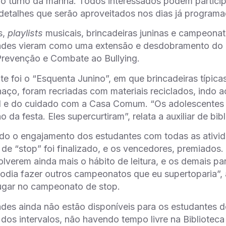
do turno da manhã. Todos interessados podem partici
detalhes que serão aproveitados nos dias já programa
s,
playlists
musicais, brincadeiras juninas e campeonat
dades vieram como uma extensão e desdobramento do “
revenção e Combate ao Bullying.
te foi o “Esquenta Junino”, em que brincadeiras típic
aço, foram recriadas com materiais reciclados, indo ao
l e do cuidado com a Casa Comum. “Os adolescentes g
o da festa. Eles supercurtiram”, relata a auxiliar de bib
do o engajamento dos estudantes com todas as ativid
e “stop” foi finalizado, e os vencedores, premiados. 
lverem ainda mais o hábito de leitura, e os demais pa
odia fazer outros campeonatos que eu supertoparia”, a
ugar no campeonato de stop.
ades ainda não estão disponíveis para os estudantes d
 dos intervalos, não havendo tempo livre na Biblioteca