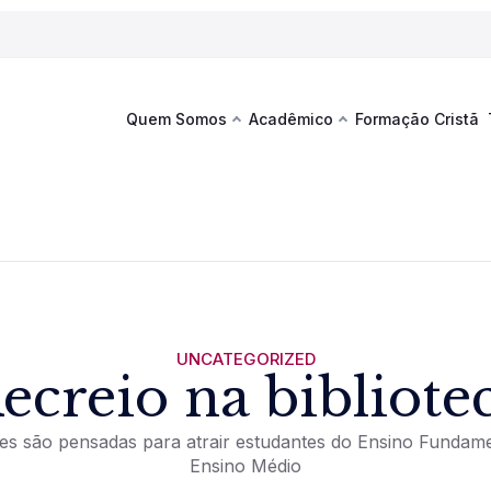
Quem Somos
Acadêmico
Formação Cristã
Última
Te
co
Sustentabilidade
Hub de Aprendizagem
Fique por
acontecim
eventos d
s
Esportes
Espaço Francisco
Es
La
Infraestrutura
UNCATEGORIZED
ecreio na bibliote
Documentos Institucionais
des são pensadas para atrair estudantes do Ensino Fundamen
Ensino Médio
Ver novi