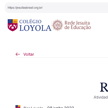
https://jesuitasbrasil.org.br/
O Colégio
Projeto Pedagógi
Voltar
Equipe Diretiva
Projetos Especiai
Nossa História
R
Pedagogia Inaciana
Ativida
Arte e Cultura