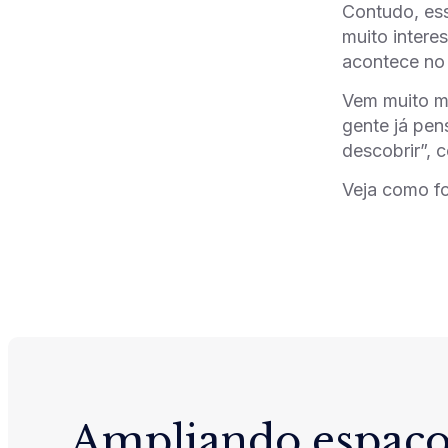
Contudo, ess
muito intere
acontece no 
Vem muito ma
gente já pen
descobrir”, 
Veja como f
Ampliando espaço