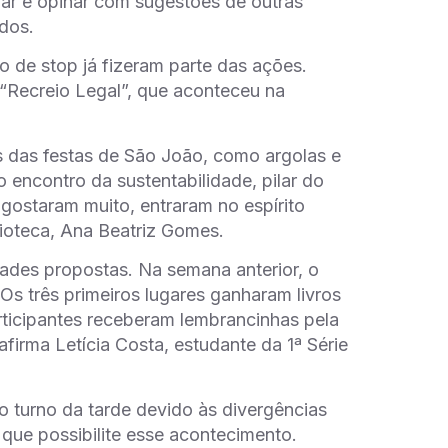
par e opinar com sugestões de outras
dos.
o de stop já fizeram parte das ações.
Recreio Legal”, que aconteceu na
as das festas de São João, como argolas e
 encontro da sustentabilidade, pilar do
ostaram muito, entraram no espírito
lioteca,
Ana Beatriz Gomes
.
ades propostas. Na semana anterior, o
Os três primeiros lugares ganharam livros
rticipantes receberam lembrancinhas pela
firma Letícia Costa, estudante da 1ª Série
o turno da tarde devido às divergências
 que possibilite esse acontecimento.