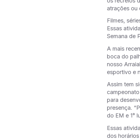
os recreios 
atrações ou 
Filmes, série
Essas ativi
Semana de P
A mais recen
boca do palh
nosso Arraia
esportivo e n
Assim tem si
campeonato d
para desenvo
presença. “P
do EM e 1° l
Essas ativid
dos horários