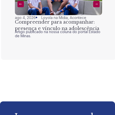
ago 4, 2026
Loyola na Mídia
,
Acontece
jul 28,
Compreender para acompanhar:
Nem 
presença e vínculo na adolescência
tran
Artigo publicado na nossa coluna do portal Estado
Artigo 
de Minas.
de Mina