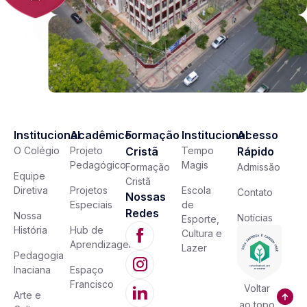
Institucional
Acadêmico
Formação
Institucional
Acesso
O Colégio
Projeto
Cristã
Tempo
Rápido
Pedagógico
Magis
Formação
Admissão
Equipe
Cristã
Diretiva
Projetos
Escola
Contato
Nossas
Especiais
de
Redes
Nossa
Notícias
Esporte,
História
Hub de
Cultura e
Aprendizagem
Lazer
Pedagogia
Inaciana
Espaço
Francisco
Voltar
Arte e
ao topo