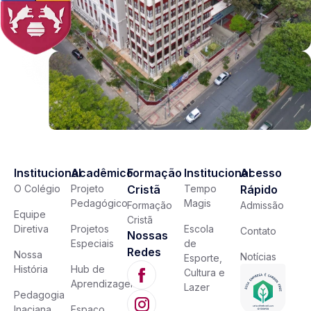
Institucional
Acadêmico
Formação
Institucional
Acesso
O Colégio
Projeto
Cristã
Tempo
Rápido
Pedagógico
Magis
Formação
Admissão
Equipe
Cristã
Diretiva
Projetos
Escola
Contato
Nossas
Especiais
de
Redes
Nossa
Notícias
Esporte,
História
Hub de
Cultura e
Aprendizagem
Lazer
Pedagogia
Inaciana
Espaço