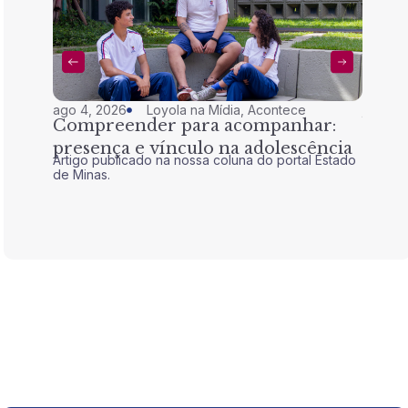
ago 4, 2026
Loyola na Mídia
,
Acontece
jul 28,
Compreender para acompanhar:
Nem 
presença e vínculo na adolescência
tran
Artigo publicado na nossa coluna do portal Estado
Artigo 
de Minas.
de Mina