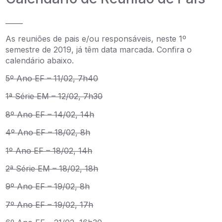
_____
As reuniões de pais e/ou responsáveis, neste 1º
semestre de 2019, já têm data marcada. Confira o
calendário abaixo.
5º Ano EF – 11/02, 7h40
1ª Série EM – 12/02, 7h30
8º Ano EF – 14/02, 14h
4º Ano EF – 18/02, 8h
1º Ano EF – 18/02, 14h
2ª Série EM – 18/02, 18h
9º Ano EF – 19/02, 8h
7º Ano EF – 19/02, 17h