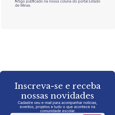
Artigo publicado na nossa coluna do portal Estado
Artigo 
de Minas.
de Mina
Inscreva-se e receba
nossas novidades
Cadastre seu e-mail para acompanhar notícias,
eventos, projetos e tudo o que acontece na
comunidade escolar.