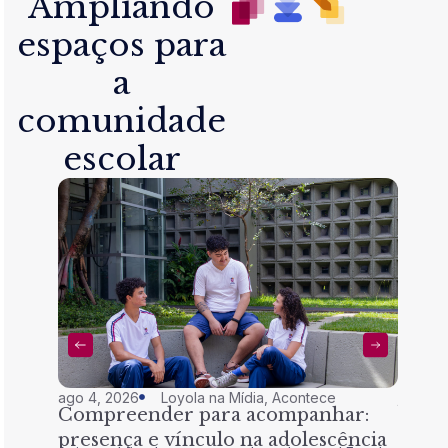
Ampliando
espaços para
a
comunidade
escolar
ago 4, 2026
Loyola na Mídia
,
Acontece
jul 28,
Compreender para acompanhar:
Nem 
presença e vínculo na adolescência
tran