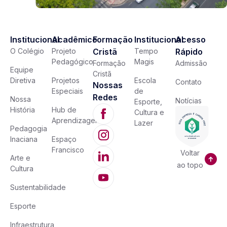
Institucional
Acadêmico
Formação
Institucional
Acesso
O Colégio
Projeto
Cristã
Tempo
Rápido
Pedagógico
Magis
Formação
Admissão
Equipe
Cristã
Diretiva
Projetos
Escola
Contato
Nossas
Especiais
de
Redes
Nossa
Notícias
Esporte,
História
Hub de
Cultura e
Aprendizagem
Lazer
Pedagogia
Inaciana
Espaço
Francisco
Voltar
Arte e
ao topo
Cultura
Sustentabilidade
Esporte
Infraestrutura