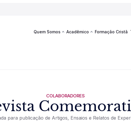
Quem Somos
Acadêmico
Formação Cristã
Última
Te
co
Sustentabilidade
Hub de Aprendizagem
Fique por
acontecim
eventos d
s
Esportes
Espaço Francisco
Es
La
Infraestrutura
COLABORADORES
vista Comemorat
Documentos Institucionais
a para publicação de Artigos, Ensaios e Relatos de Exper
Ver novi