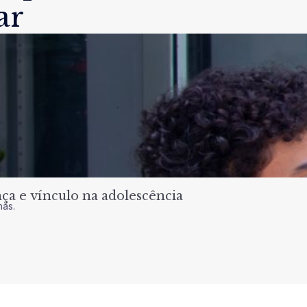
ar
a e vínculo na adolescência
nas.