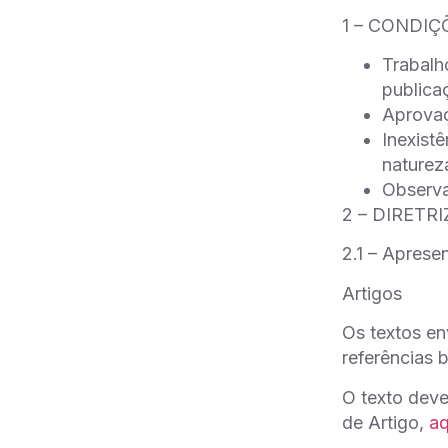
1 – CONDI
Trabalh
publica
Aprovaç
Inexistê
naturez
Observa
2 – DIRETR
2.1 – Aprese
Artigos
Os textos en
referências b
O texto dev
de Artigo,
aq