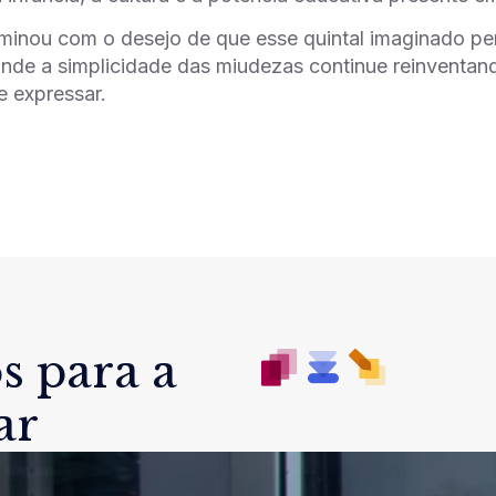
minou com o desejo de que esse quintal imaginado per
onde a simplicidade das miudezas continue reinventa
e expressar.
s para a
ar