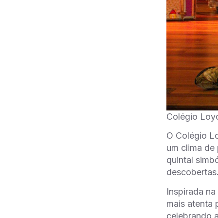
Colégio Loyo
O Colégio Lo
um clima de 
quintal simb
descobertas
Inspirada na
mais atenta 
celebrando a