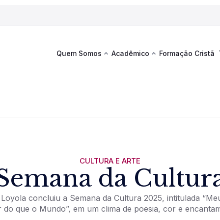
Quem Somos
Acadêmico
Formação Cristã
Última
Te
co
Sustentabilidade
Hub de Aprendizagem
Fique por
acontecim
eventos d
s
Esportes
Espaço Francisco
Es
La
Infraestrutura
CULTURA E ARTE
Semana da Cultur
Documentos Institucionais
 Loyola concluiu a Semana da Cultura 2025, intitulada “Meu
 do que o Mundo”, em um clima de poesia, cor e encanta
Ver novi