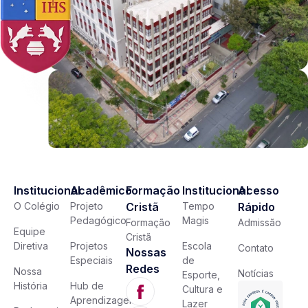
Institucional
Acadêmico
Formação
Institucional
Acesso
O Colégio
Projeto
Cristã
Tempo
Rápido
Pedagógico
Magis
Formação
Admissão
Equipe
Cristã
Diretiva
Projetos
Escola
Contato
Nossas
Especiais
de
Redes
Nossa
Notícias
Esporte,
História
Hub de
Cultura e
Aprendizagem
Lazer