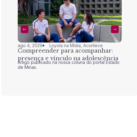
ago 4, 2026
Loyola na Mídia
,
Acontece
jul 28,
Compreender para acompanhar:
Nem 
presença e vínculo na adolescência
tran
Artigo publicado na nossa coluna do portal Estado
Artigo 
de Minas.
de Mina