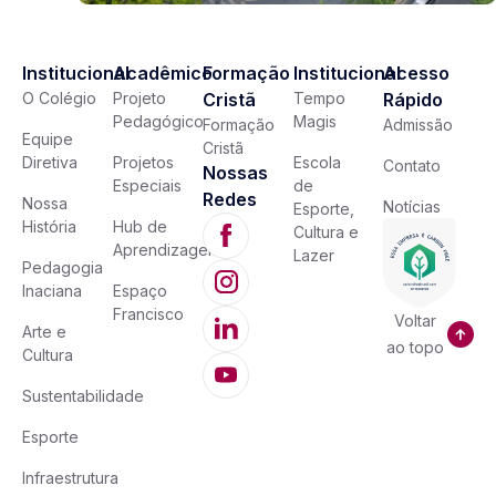
Institucional
Acadêmico
Formação
Institucional
Acesso
O Colégio
Projeto
Cristã
Tempo
Rápido
Pedagógico
Magis
Formação
Admissão
Equipe
Cristã
Diretiva
Projetos
Escola
Contato
Nossas
Especiais
de
Redes
Nossa
Notícias
Esporte,
História
Hub de
Cultura e
Aprendizagem
Lazer
Pedagogia
Inaciana
Espaço
Francisco
Voltar
Arte e
ao topo
Cultura
Sustentabilidade
Esporte
Infraestrutura