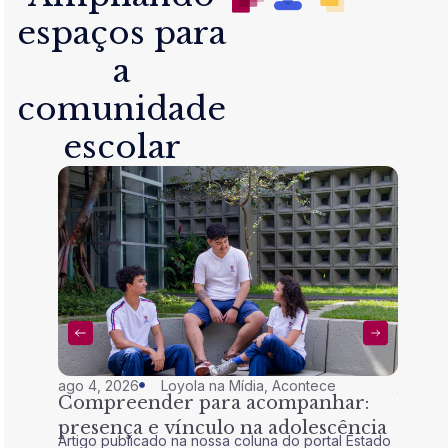
espaços para
a
comunidade
escolar
ago 4, 2026
Loyola na Mídia
,
Acontece
jul 28,
Compreender para acompanhar:
Nem 
presença e vínculo na adolescência
tran
Artigo publicado na nossa coluna do portal Estado
Artigo 