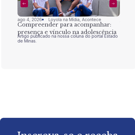
ago 4, 2026
Loyola na Mídia
,
Acontece
jul 28,
Compreender para acompanhar:
Nem 
presença e vínculo na adolescência
tran
Artigo publicado na nossa coluna do portal Estado
Artigo 
de Minas.
de Mina