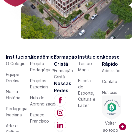
Institucional
Acadêmico
Formação
Institucional
Acesso
O Colégio
Projeto
Cristã
Tempo
Rápido
Pedagógico
Magis
Formação
Admissão
Equipe
Cristã
Diretiva
Projetos
Escola
Contato
Nossas
Especiais
de
Redes
Nossa
Notícias
Esporte,
História
Hub de
Cultura e
Aprendizagem
Lazer
Pedagogia
Inaciana
Espaço
Francisco
Voltar
Arte e
ao topo
Cultura