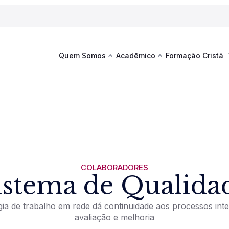
Quem Somos
Acadêmico
Formação Cristã
Última
Te
co
Sustentabilidade
Hub de Aprendizagem
Fique por
acontecim
eventos d
s
Esportes
Espaço Francisco
Es
La
Infraestrutura
COLABORADORES
istema de Qualida
Documentos Institucionais
gia de trabalho em rede dá continuidade aos processos int
avaliação e melhoria
Ver novi