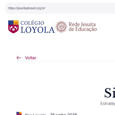
https://jesuitasbrasil.org.br/
O Colégio
Projeto Pedagógi
Voltar
Equipe Diretiva
Projetos Especiai
Nossa História
S
Pedagogia Inaciana
Estraté
Arte e Cultura