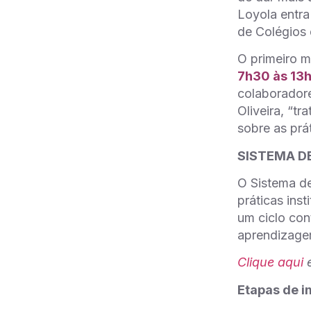
Loyola entr
de Colégios
O primeiro 
7h30 às 13h
colaboradore
Oliveira, “t
sobre as prá
SISTEMA D
O Sistema de
práticas ins
um ciclo con
aprendizage
Clique aqui
e
Etapas de 