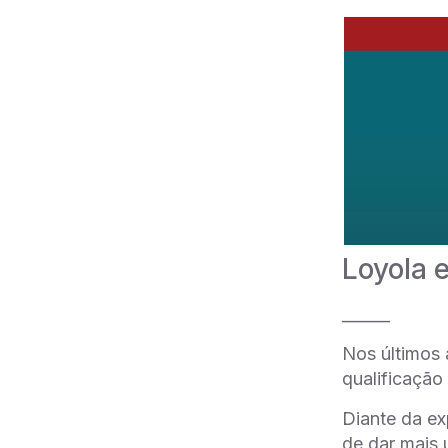
Loyola 
______
Nos últimos 
qualificação
Diante da ex
de dar mais 