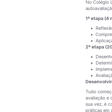
No Colégio L
autoavaliaçã
1ª etapa (4
Reflexã
Compre
Aplicaç
2ª etapa (2
Desenho
Determi
Impleme
Avaliaçã
Desenvolvim
Tudo começa
avaliação e 
sua vez, é c
práticas em 