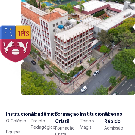
Institucional
Acadêmico
Formação
Institucional
Acesso
O Colégio
Projeto
Cristã
Tempo
Rápido
Pedagógico
Magis
Formação
Admissão
Equipe
Cristã