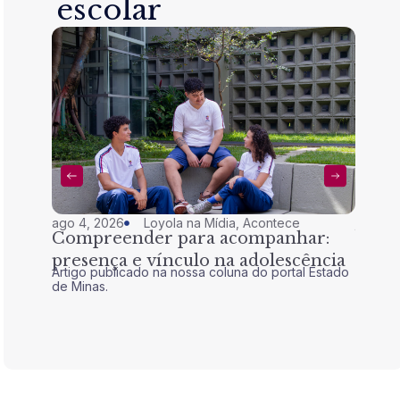
escolar
ago 4, 2026
Loyola na Mídia
,
Acontece
jul 28,
Compreender para acompanhar:
Nem 
presença e vínculo na adolescência
tran
Artigo publicado na nossa coluna do portal Estado
Artigo 
de Minas.
de Mina