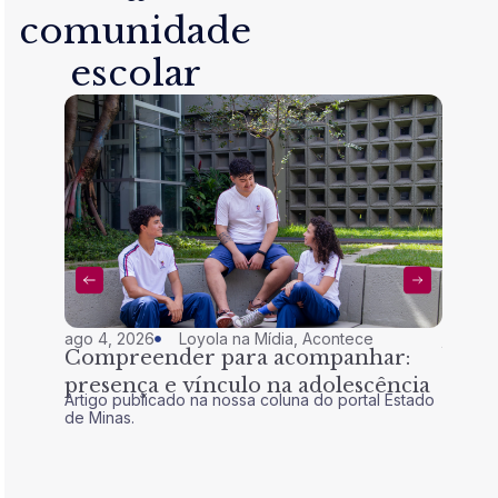
comunidade
escolar
ago 4, 2026
Loyola na Mídia
,
Acontece
jul 28,
Compreender para acompanhar:
Nem 
presença e vínculo na adolescência
tran
Artigo publicado na nossa coluna do portal Estado
Artigo 
de Minas.
de Mina