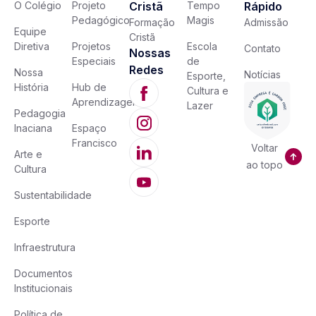
O Colégio
Projeto
Cristã
Tempo
Rápido
Pedagógico
Magis
Formação
Admissão
Equipe
Cristã
Diretiva
Projetos
Escola
Contato
Nossas
Especiais
de
Redes
Nossa
Notícias
Esporte,
História
Hub de
Cultura e
Aprendizagem
Lazer
Pedagogia
Inaciana
Espaço
Francisco
Voltar
Arte e
ao topo
Cultura
Sustentabilidade
Esporte
Infraestrutura
Documentos
Institucionais
Política de