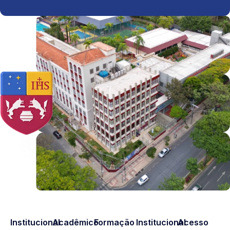
Institucional
Acadêmico
Formação
Institucional
Acesso