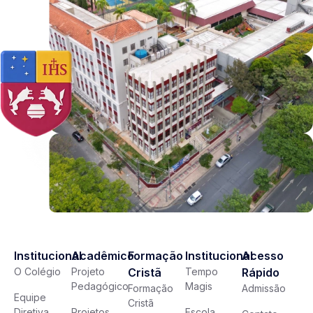
Institucional
Acadêmico
Formação
Institucional
Acesso
O Colégio
Projeto
Cristã
Tempo
Rápido
Pedagógico
Magis
Formação
Admissão
Equipe
Cristã
Diretiva
Projetos
Escola