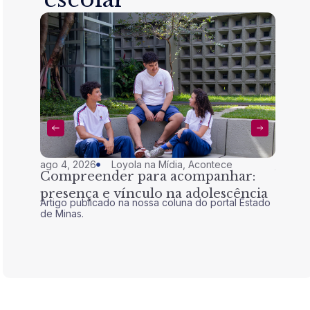
ago 4, 2026
Loyola na Mídia
,
Acontece
jul 28,
Compreender para acompanhar:
Nem 
presença e vínculo na adolescência
tran
Artigo publicado na nossa coluna do portal Estado
Artigo 
de Minas.
de Mina