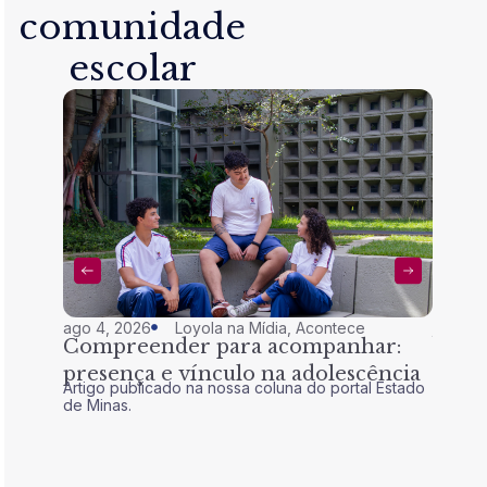
comunidade
escolar
ago 4, 2026
Loyola na Mídia
,
Acontece
jul 28,
Compreender para acompanhar:
Nem 
presença e vínculo na adolescência
tran
Artigo publicado na nossa coluna do portal Estado
Artigo 
de Minas.
de Mina