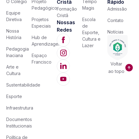
O Colégio
Projeto
Cristã
Tempo
Rápido
Pedagógico
Magis
Formação
Admissão
Equipe
Cristã
Diretiva
Projetos
Escola
Contato
Nossas
Especiais
de
Redes
Nossa
Notícias
Esporte,
História
Hub de
Cultura e
Aprendizagem
Lazer
Pedagogia
Inaciana
Espaço
Francisco
Voltar
Arte e
ao topo
Cultura
Sustentabilidade
Esporte
Infraestrutura
Documentos
Institucionais
Política de