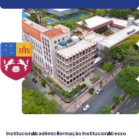
Institucional
Acadêmico
Formação
Institucional
Acesso