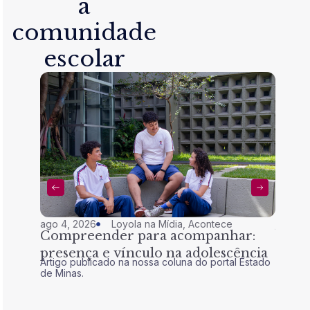
a
comunidade
escolar
ago 4, 2026
Loyola na Mídia
,
Acontece
jul 28,
Compreender para acompanhar:
Nem 
presença e vínculo na adolescência
tran
Artigo publicado na nossa coluna do portal Estado
Artigo 
de Minas.
de Mina