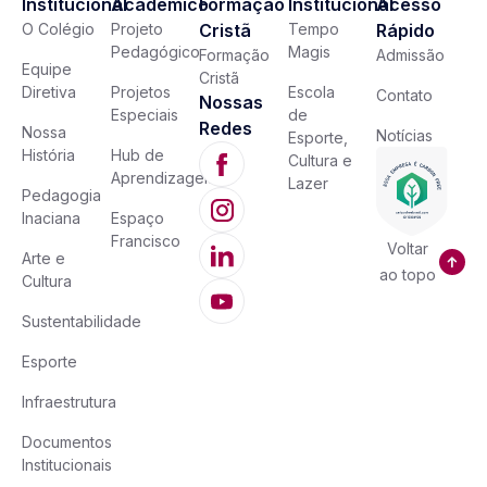
Institucional
Acadêmico
Formação
Institucional
Acesso
O Colégio
Projeto
Cristã
Tempo
Rápido
Pedagógico
Magis
Formação
Admissão
Equipe
Cristã
Diretiva
Projetos
Escola
Contato
Nossas
Especiais
de
Redes
Nossa
Notícias
Esporte,
História
Hub de
Cultura e
Aprendizagem
Lazer
Pedagogia
Inaciana
Espaço
Francisco
Voltar
Arte e
ao topo
Cultura
Sustentabilidade
Esporte
Infraestrutura
Documentos
Institucionais