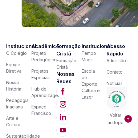
Institucional
Acadêmico
Formação
Institucional
Acesso
O Colégio
Projeto
Cristã
Tempo
Rápido
Pedagógico
Magis
Formação
Admissão
Equipe
Cristã
Diretiva
Projetos
Escola
Contato
Nossas
Especiais
de
Redes
Nossa
Notícias
Esporte,
História
Hub de
Cultura e
Aprendizagem
Lazer
Pedagogia
Inaciana
Espaço
Francisco
Voltar
Arte e
ao topo
Cultura
Sustentabilidade