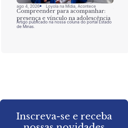
ago 4, 2026
Loyola na Mídia
,
Acontece
jul 28,
Compreender para acompanhar:
Nem 
presença e vínculo na adolescência
tran
Artigo publicado na nossa coluna do portal Estado
Artigo 
de Minas.
de Mina
Inscreva-se e receba
nossas novidades