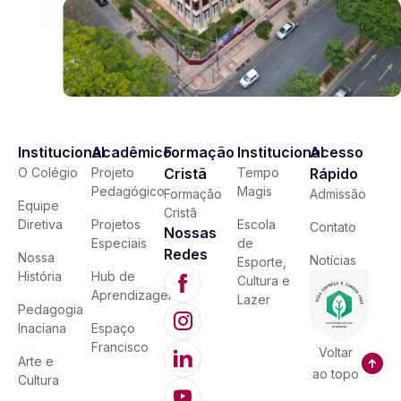
Institucional
Acadêmico
Formação
Institucional
Acesso
O Colégio
Projeto
Cristã
Tempo
Rápido
Pedagógico
Magis
Formação
Admissão
Equipe
Cristã
Diretiva
Projetos
Escola
Contato
Nossas
Especiais
de
Redes
Nossa
Notícias
Esporte,
História
Hub de
Cultura e
Aprendizagem
Lazer
Pedagogia
Inaciana
Espaço
Francisco
Voltar
Arte e
ao topo
Cultura