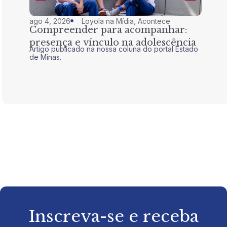
ago 4, 2026
Loyola na Mídia
,
Acontece
jul 28,
Compreender para acompanhar:
Nem 
presença e vínculo na adolescência
tran
Artigo publicado na nossa coluna do portal Estado
Artigo 
de Minas.
de Mina
Inscreva-se e receba