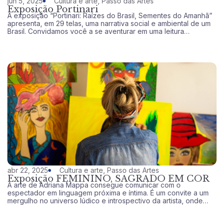
jun 5, 2025
Cultura e arte
,
Passo das Artes
Exposição Portinari
A exposição “Portinari: Raízes do Brasil, Sementes do Amanhã”
apresenta, em 29 telas, uma narrativa social e ambiental de um
Brasil. Convidamos você a se aventurar em uma leitura
envolvente e crítica.
abr 22, 2025
Cultura e arte
,
Passo das Artes
Exposição FEMININO, SAGRADO EM COR
A arte de Adriana Mappa consegue comunicar com o
espectador em linguagem próxima e íntima. É um convite a um
mergulho no universo lúdico e introspectivo da artista, onde
não existe erro ou acerto.