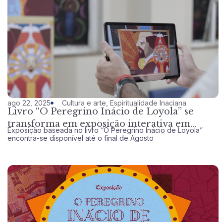
ago 22, 2025
Cultura e arte
,
Espiritualidade Inaciana
Livro “O Peregrino Inácio de Loyola” se
transforma em exposição interativa em
Exposição baseada no livro “O Peregrino Inácio de Loyola”
múltiplas linguagens no Colégio Loyola
encontra-se disponível até o final de Agosto