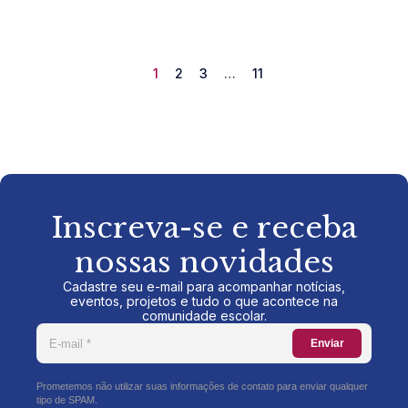
1
2
3
…
11
Inscreva-se e receba
nossas novidades
Cadastre seu e-mail para acompanhar notícias,
eventos, projetos e tudo o que acontece na
comunidade escolar.
Enviar
Prometemos não utilizar suas informações de contato para enviar qualquer
tipo de SPAM.