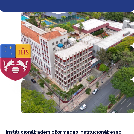
Institucional
Acadêmico
Formação
Institucional
Acesso