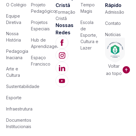
O Colégio
Projeto
Cristã
Tempo
Rápido
Pedagógico
Magis
Formação
Admissão
Equipe
Cristã
Diretiva
Projetos
Escola
Contato
Nossas
Especiais
de
Redes
Nossa
Notícias
Esporte,
História
Hub de
Cultura e
Aprendizagem
Lazer
Pedagogia
Inaciana
Espaço
Francisco
Voltar
Arte e
ao topo
Cultura
Sustentabilidade
Esporte
Infraestrutura
Documentos
Institucionais