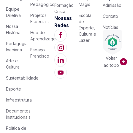
Pedagógico
Magis
Formação
Admissão
Equipe
Cristã
Diretiva
Projetos
Escola
Contato
Nossas
Especiais
de
Redes
Nossa
Notícias
Esporte,
História
Hub de
Cultura e
Aprendizagem
Lazer
Pedagogia
Inaciana
Espaço
Francisco
Voltar
Arte e
ao topo
Cultura
Sustentabilidade
Esporte
Infraestrutura
Documentos
Institucionais
Política de