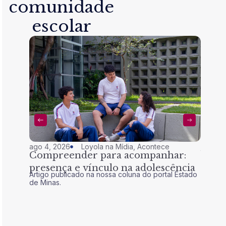
comunidade
escolar
ago 4, 2026
Loyola na Mídia
,
Acontece
jul 28,
Compreender para acompanhar:
Nem 
presença e vínculo na adolescência
tran
Artigo publicado na nossa coluna do portal Estado
Artigo 
de Minas.
de Mina