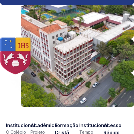
Institucional
Acadêmico
Formação
Institucional
Acesso
O Colégio
Projeto
Cristã
Tempo
Rápido