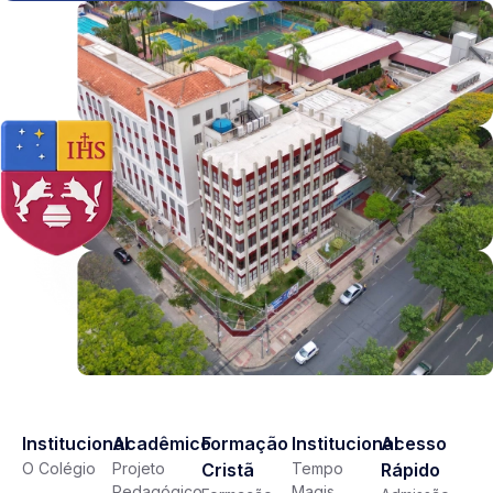
Institucional
Acadêmico
Formação
Institucional
Acesso
O Colégio
Projeto
Cristã
Tempo
Rápido
Pedagógico
Magis