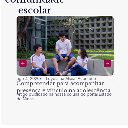
escolar
ago 4, 2026
Loyola na Mídia
,
Acontece
jul 28,
Compreender para acompanhar:
Nem 
presença e vínculo na adolescência
tran
Artigo publicado na nossa coluna do portal Estado
Artigo 
de Minas.
de Mina